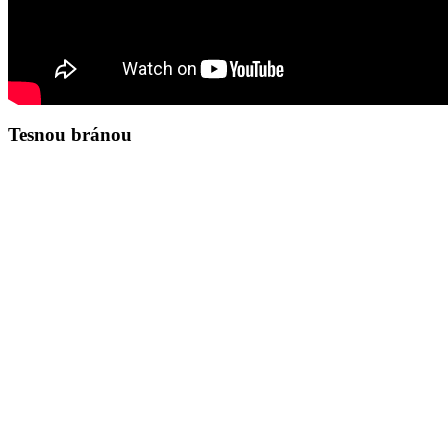
Tesnou bránou
Zamyslenie na deň 8.8.2026
Ján 8,37-45