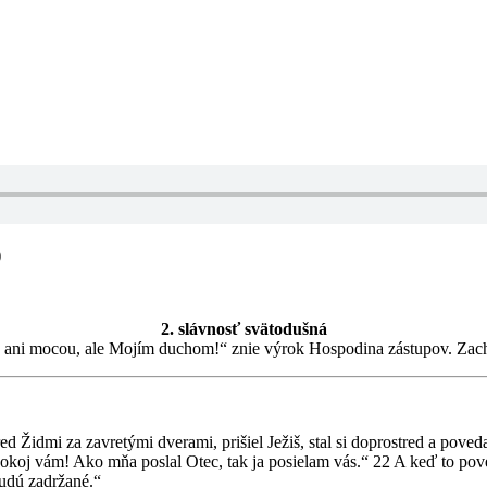
)
2. slávnosť svätodušná
u ani mocou, ale Mojím duchom!“ znie výrok Hospodina zástupov. Zach
pred Židmi za zavretými dverami, prišiel Ježiš, stal si doprostred a pov
„Pokoj vám! Ako mňa poslal Otec, tak ja posielam vás.“ 22 A keď to po
budú zadržané.“