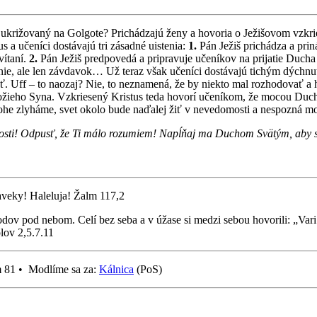
 ukrižovaný na Golgote? Prichádzajú ženy a hovoria o Ježišovom vzkri
s a učeníci dostávajú tri zásadné uistenia:
1.
Pán Ježiš prichádza a pri
vítaní.
2.
Pán Ježiš predpovedá a pripravuje učeníkov na prijatie Duch
enie, ale len závdavok… Už teraz však učeníci dostávajú tichým dýchnu
. Uff – to naozaj? Nie, to neznamená, že by niekto mal rozhodovať a 
ožieho Syna. Vzkriesený Kristus teda hovorí učeníkom, že mocou Duch
 úlohe zlyháme, svet okolo bude naďalej žiť v nevedomosti a nespozná m
alosti! Odpusť, že Ti málo rozumiem! Napĺňaj ma Duchom Svätým, aby
aveky! Haleluja! Žalm 117,2
dov pod nebom. Celí bez seba a v úžase si medzi sebou hovorili: „Vari n
lov 2,5.7.11
m 81 • Modlíme sa za:
Kálnica
(PoS)