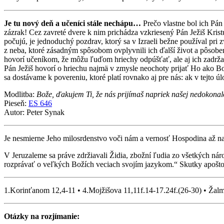
Je tu nový deň a učeníci stále nechápu…
Prečo vlastne bol ich Pán
zázrak! Cez zavreté dvere k nim prichádza vzkriesený Pán Ježiš Kristu
počujú, je jednoduchý pozdrav, ktorý sa v Izraeli bežne používal pri z
z neba, ktoré zásadným spôsobom ovplyvnili ich ďalší život a pôsob
hovorí učeníkom, že môžu ľuďom hriechy odpúšťať, ale aj ich zadržať
Pán Ježiš hovorí o hriechu najmä v zmysle neochoty prijať Ho ako B
sa dostávame k povereniu, ktoré platí rovnako aj pre nás: ak v tejto
Modlitba:
Bože, ďakujem Ti, že nás prijímaš napriek našej nedokon
Pieseň:
ES 646
Autor: Peter Synak
Je nesmierne Jeho milosrdenstvo voči nám a vernosť Hospodina až n
V Jeruzaleme sa práve zdržiavali Židia, zbožní ľudia zo všetkých náro
rozprávať o veľkých Božích veciach svojím jazykom.“ Skutky apošto
1.Korinťanom 12,4-11 • 4.Mojžišova 11,11f.14-17.24f.(26-30) • Žal
Otázky na rozjímanie: