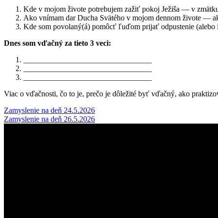
Kde v mojom živote potrebujem zažiť pokoj Ježiša — v zmätku,
Ako vnímam dar Ducha Svätého v mojom dennom živote — ako t
Kde som povolaný(á) pomôcť ľuďom prijať odpustenie (alebo i
Dnes som vďačný za tieto 3 veci:
_________________________________
_________________________________
_________________________________
Viac o vďačnosti, čo to je, prečo je dôležité byť vďačný, ako prakti
Post
Zamyslenie na deň 24.5.2026
Zamyslenie na deň 26.5.2026
navigation