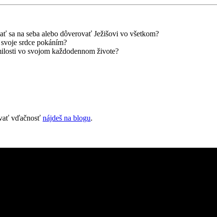
ať sa na seba alebo dôverovať Ježišovi vo všetkom?
svoje srdce pokáním?
ilosti vo svojom každodennom živote?
zovať vďačnosť
nájdeš na blogu
.