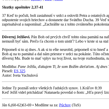
Skutky apoštolov 2,37-41
37 Keď to počuli, boli zasiahnutí v srdci a oslovili Petra a ostatných
odpustenie svojich hriechov a dostanete dar Svätého Ducha. 39 Veď 
zaprisahával a napomínal: „Zachráňte sa z tohto zvráteného pokolenia!“ 4
Dôveruj Ježišovi.
Pán Boh od prvých chvíľ tohto rána pamätá na naše 
nemusíš byť sám. Prečo ťa chcem o tom uistiť? Lebo v krste si sa stal
Pripomeň si to aj dnes. A ak si to ešte neurobil, pripomeň si to hneď
Boh aj na to pamätal a dal nám priestor v srdci na pokánie. Túto oči
dôveruj Mu. Bude to mať vplyv na tvoj život, na tvoje rozhodnutia, na 
Modlitba:
Pane Ježišu, ďakujem Ti, že som Božím dieťaťom. Aj dnes 
Pieseň:
ES 325
Autor: Iveta Vachulová
Jedine Ty poznáš srdce všetkých ľudských synov. 1.Kráľov 8:39
Keď Ježiš videl prichádzať Natanaela povedal o ňom: „Hľa pravý Izra
Ján 6,(60-62)63-69 • Modlíme sa za:
Púchov
(TuS)