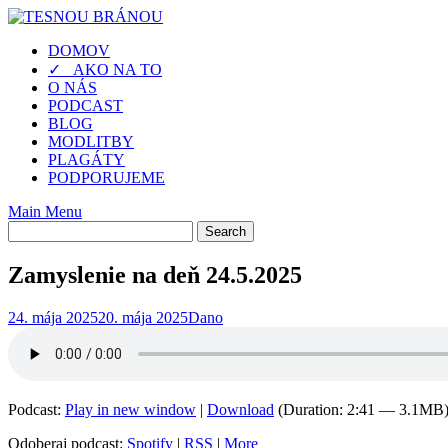
Skip
to
DOMOV
content
✓ AKO NA TO
O NÁS
PODCAST
BLOG
MODLITBY
PLAGÁTY
PODPORUJEME
Main Menu
Zamyslenie na deň 24.5.2025
24. mája 2025
20. mája 2025
Dano
Podcast:
Play in new window
|
Download
(Duration: 2:41 — 3.1MB
Odoberaj podcast:
Spotify
|
RSS
|
More