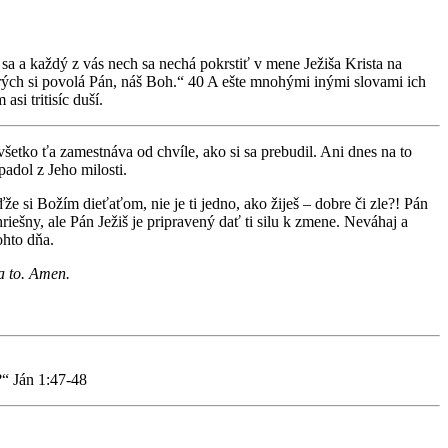
e sa a každý z vás nech sa nechá pokrstiť v mene Ježiša Krista na
rých si povolá Pán, náš Boh.“ 40 A ešte mnohými inými slovami ich
si tritisíc duší.
šetko ťa zamestnáva od chvíle, ako si sa prebudil. Ani dnes na to
padol z Jeho milosti.
e si Božím dieťaťom, nie je ti jedno, ako žiješ – dobre či zle?! Pán
ešny, ale Pán Ježiš je pripravený dať ti silu k zmene. Neváhaj a
ohto dňa.
a to. Amen.
?“ Ján 1:47-48