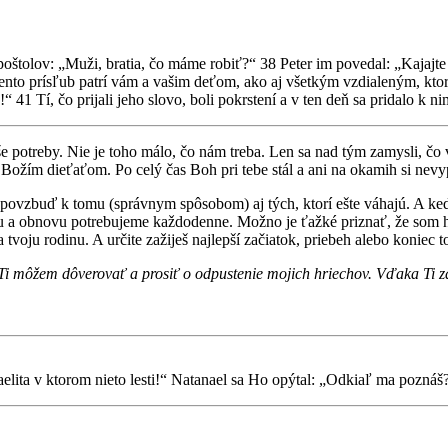
 apoštolov: „Muži, bratia, čo máme robiť?“ 38 Peter im povedal: „Kajajt
tento prísľub patrí vám a vašim deťom, ako aj všetkým vzdialeným, kto
1 Tí, čo prijali jeho slovo, boli pokrstení a v ten deň sa pridalo k nim a
potreby. Nie je toho málo, čo nám treba. Len sa nad tým zamysli, čo v
 Božím dieťaťom. Po celý čas Boh pri tebe stál a ani na okamih si nevy
 a povzbuď k tomu (správnym spôsobom) aj tých, ktorí ešte váhajú. A keďž
stu a obnovu potrebujeme každodenne. Možno je ťažké priznať, že som hri
tvoju rodinu. A určite zažiješ najlepší začiatok, priebeh alebo koniec t
Ti môžem dôverovať a prosiť o odpustenie mojich hriechov. Vďaka Ti z
elita v ktorom nieto lesti!“ Natanael sa Ho opýtal: „Odkiaľ ma poznáš