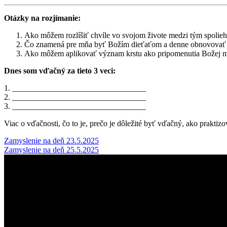
Otázky na rozjímanie:
Ako môžem rozlíšiť chvíle vo svojom živote medzi tým spolieh
Čo znamená pre mňa byť Božím dieťaťom a denne obnovovať 
Ako môžem aplikovať význam krstu ako pripomenutia Božej m
Dnes som vďačný za tieto 3 veci:
1. _________________________________
2. _________________________________
3. _________________________________
Viac o vďačnosti, čo to je, prečo je dôležité byť vďačný, ako prakti
Post
Zamyslenie na deň 23.5.2025
Zamyslenie na deň 25.5.2025
navigation