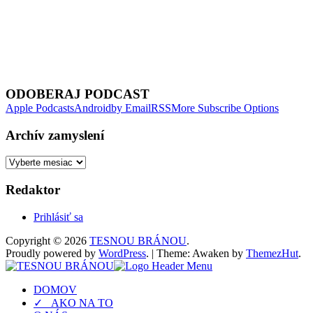
Next Episode
ODOBERAJ PODCAST
Apple Podcasts
Android
by Email
RSS
More Subscribe Options
Archív zamyslení
Archív
zamyslení
Redaktor
Prihlásiť sa
Copyright © 2026
TESNOU BRÁNOU
.
Proudly powered by
WordPress
.
|
Theme: Awaken by
ThemezHut
.
DOMOV
✓ AKO NA TO