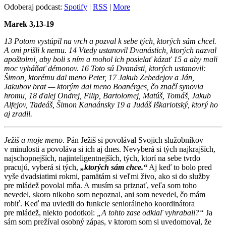
Odoberaj podcast:
Spotify
|
RSS
|
More
Marek 3,13-19
13 Potom vystúpil na vrch a pozval k sebe tých, ktorých sám chcel.
A oni prišli k nemu. 14 Vtedy ustanovil Dvanástich, ktorých nazval
apoštolmi, aby boli s ním a mohol ich posielať kázať 15 a aby mali
moc vyháňať démonov. 16 Toto sú Dvanásti, ktorých ustanovil:
Šimon, ktorému dal meno Peter, 17 Jakub Zebedejov a Ján,
Jakubov brat — ktorým dal meno Boanérges, čo značí synovia
hromu, 18 ďalej Ondrej, Filip, Bartolomej, Matúš, Tomáš, Jakub
Alfejov, Tadeáš, Šimon Kanaánsky 19 a Judáš Iškariotský, ktorý ho
aj zradil.
Ježiš a moje meno
. Pán Ježiš si povolával Svojich služobníkov
v minulosti a povoláva si ich aj dnes. Nevyberá si tých najkrajších,
najschopnejších, najinteligentnejších, tých, ktorí na sebe tvrdo
pracujú, vyberá si tých,
„ktorých sám chce.“
Aj keď to bolo pred
vyše dvadsiatimi rokmi, pamätám si veľmi živo, ako si do služby
pre mládež povolal mňa. A musím sa priznať, veľa som toho
nevedel, skoro nikoho som nepoznal, ani som nevedel, čo mám
robiť. Keď ma uviedli do funkcie seniorálneho koordinátora
pre mládež, niekto podotkol:
„A tohto zase odkiaľ vyhrabali?“
Ja
sám som prežíval osobný zápas, v ktorom som si uvedomoval, že