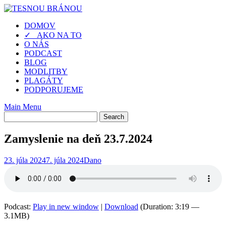
Skip
to
DOMOV
content
✓ AKO NA TO
O NÁS
PODCAST
BLOG
MODLITBY
PLAGÁTY
PODPORUJEME
Main Menu
Zamyslenie na deň 23.7.2024
23. júla 2024
7. júla 2024
Dano
Podcast:
Play in new window
|
Download
(Duration: 3:19 —
3.1MB)