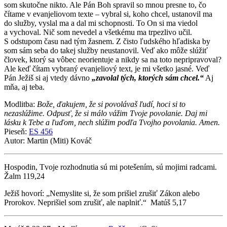
som skutočne nikto. Ale Pán Boh spravil so mnou presne to, čo
čítame v evanjeliovom texte – vybral si, koho chcel, ustanovil ma
do služby, vyslal ma a dal mi schopnosti. To On si ma viedol
a vychoval. Nič som nevedel a všetkému ma trpezlivo učil.
S odstupom času nad tým žasnem. Z čisto ľudského hľadiska by
som sám seba do takej služby neustanovil. Veď ako môže slúžiť
človek, ktorý sa vôbec neorientuje a nikdy sa na toto nepripravoval?
Ale keď čítam vybraný evanjeliový text, je mi všetko jasné. Veď
Pán Ježiš si aj vtedy dávno
„zavolal tých, ktorých sám chcel.“
Aj
mňa, aj teba.
Modlitba:
Bože, ďakujem, že si povolávaš ľudí, hoci si to
nezaslúžime. Odpusť, že si málo vážim Tvoje povolanie. Daj mi
lásku k Tebe a ľuďom, nech slúžim podľa Tvojho povolania. Amen.
Pieseň:
ES 456
Autor: Martin (Miti) Kováč
Hospodin, Tvoje rozhodnutia sú mi potešením, sú mojimi radcami.
Žalm 119,24
Ježiš hovorí: „Nemyslite si, že som prišiel zrušiť Zákon alebo
Prorokov. Neprišiel som zrušiť, ale naplniť.“ Matúš 5,17