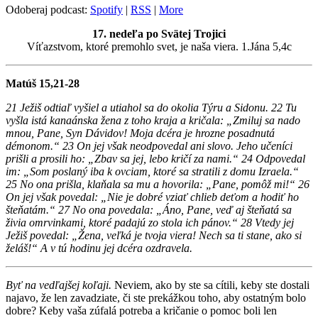
Odoberaj podcast:
Spotify
|
RSS
|
More
17. nedeľa po Svätej Trojici
Víťazstvom, ktoré premohlo svet, je naša viera. 1.Jána 5,4c
Matúš 15,21-28
21 Ježiš odtiaľ vyšiel a utiahol sa do okolia Týru a Sidonu. 22 Tu
vyšla istá kanaánska žena z toho kraja a kričala: „Zmiluj sa nado
mnou, Pane, Syn Dávidov! Moja dcéra je hrozne posadnutá
démonom.“ 23 On jej však neodpovedal ani slovo. Jeho učeníci
prišli a prosili ho: „Zbav sa jej, lebo kričí za nami.“ 24 Odpovedal
im: „Som poslaný iba k ovciam, ktoré sa stratili z domu Izraela.“
25 No ona prišla, klaňala sa mu a hovorila: „Pane, pomôž mi!“ 26
On jej však povedal: „Nie je dobré vziať chlieb deťom a hodiť ho
šteňatám.“ 27 No ona povedala: „Áno, Pane, veď aj šteňatá sa
živia omrvinkami, ktoré padajú zo stola ich pánov.“ 28 Vtedy jej
Ježiš povedal: „Žena, veľká je tvoja viera! Nech sa ti stane, ako si
želáš!“ A v tú hodinu jej dcéra ozdravela.
Byť na vedľajšej koľaji.
Neviem, ako by ste sa cítili, keby ste dostali
najavo, že len zavadziate, či ste prekážkou toho, aby ostatným bolo
dobre? Keby vaša zúfalá potreba a kričanie o pomoc boli len