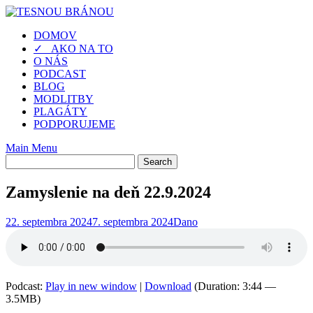
Skip
to
DOMOV
content
✓ AKO NA TO
O NÁS
PODCAST
BLOG
MODLITBY
PLAGÁTY
PODPORUJEME
Main Menu
Zamyslenie na deň 22.9.2024
22. septembra 2024
7. septembra 2024
Dano
Podcast:
Play in new window
|
Download
(Duration: 3:44 —
3.5MB)