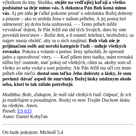
výkrikom do tmy. Skrátka,
stojíte na vedľajšej koľaji a všetko
podstatné sa deje mimo vás. A dokonca Pán Boh koná mimo
vás
. Aj pre mňa
je
ťažké pokorne prosiť o odrobinku Božej dobroty
a priazne – ako to urobila žena v našom príbehu. A jej postoj bol
odmenený: jej dcéra bola uzdravená. – – Tento príbeh môže
vyvolávať dojem, že Pán Ježiš má rád tých Svojich, dnes by sme
povedali kresťanov – Božie deti, a tí ostatní: hriešnici, bezbožníci, sa
najprv musia obrátiť, aby sa o nich zaujímal.
Boh však nie je
prijímačom osôb ani nerobí kategórie ľudí – miluje všetkých
rovnako
. Pokora a volanie o pomoc ženy spôsobili, že upresnil
jadro a opravdivosť viery. – – Keď píšem tieto riadky, mám rovnakú
túžbu byť osamote, mať pokoj od všetkých, cítim sa, akoby som už
všetko zo seba vydal a som prázdny. Ale Pán Ježiš ma učí cez tento
príbeh ešte niečo:
dostal som toľko Jeho dobroty a lásky, že som
povinný dávať aspoň tie omrvinky Božej lásky núdznym okolo
seba, ktorí to tak zúfalo potrebujú
.
Modlitba:
Bože, ďakujem, že máš rád všetkých ľudí. Odpusť, že ich
ja rozdeľujem a posudzujem. Rozlej vo mne Tvojím Duchom lásku
ku všetkým. Amen.
Pieseň:
ES 633
Autor: Daniel Kobyľan
On bude pokojom. Micheáš 5,4