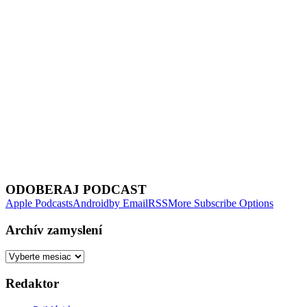
Next Episode
ODOBERAJ PODCAST
Apple Podcasts
Android
by Email
RSS
More Subscribe Options
Archív zamyslení
Archív
zamyslení
Redaktor