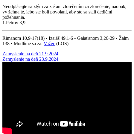
Neodplácajte sa zlým za zlé ani zlorečením za zlorečenie, naopak,
vy žehnajte, lebo ste boli povolaní, aby ste sa stali dedičmi
požehnania.
1.Petrov 3,9
Rimanom 10,9-17(18) • Izaiáš 49,1-6 • Galaťanom 3,26-29 • Žalm
138 • Modlíme sa za:
Važec
(LOS)
Post
Zamyslenie na deň 21.9.2024
Zamyslenie na deň 23.9.2024
navigation