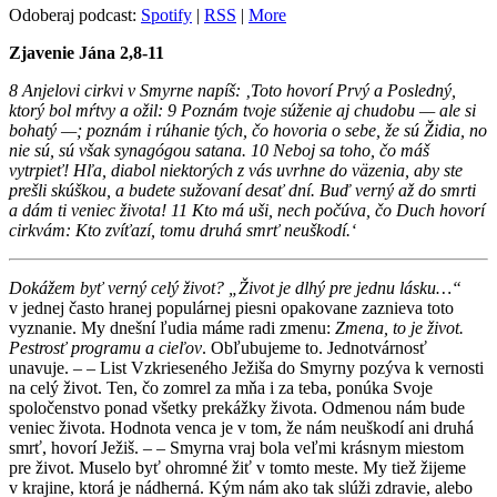
Odoberaj podcast:
Spotify
|
RSS
|
More
Zjavenie Jána 2,8-11
8 Anjelovi cirkvi v Smyrne napíš: ‚Toto hovorí Prvý a Posledný,
ktorý bol mŕtvy a ožil: 9 Poznám tvoje súženie aj chudobu — ale si
bohatý —; poznám i rúhanie tých, čo hovoria o sebe, že sú Židia, no
nie sú, sú však synagógou satana. 10 Neboj sa toho, čo máš
vytrpieť! Hľa, diabol niektorých z vás uvrhne do väzenia, aby ste
prešli skúškou, a budete sužovaní desať dní. Buď verný až do smrti
a dám ti veniec života! 11 Kto má uši, nech počúva, čo Duch hovorí
cirkvám: Kto zvíťazí, tomu druhá smrť neuškodí.‘
Dokážem byť verný celý život? „Život je dlhý pre jednu lásku…“
v jednej často hranej populárnej piesni opakovane zaznieva toto
vyznanie. My dnešní ľudia máme radi zmenu:
Zmena, to je život.
Pestrosť programu a cieľov
. Obľubujeme to. Jednotvárnosť
unavuje. – – List Vzkrieseného Ježiša do Smyrny pozýva k vernosti
na celý život. Ten, čo zomrel za mňa i za teba, ponúka Svoje
spoločenstvo ponad všetky prekážky života. Odmenou nám bude
veniec života. Hodnota venca je v tom, že nám neuškodí ani druhá
smrť, hovorí Ježiš. – – Smyrna vraj bola veľmi krásnym miestom
pre život. Muselo byť ohromné žiť v tomto meste. My tiež žijeme
v krajine, ktorá je nádherná. Kým nám ako tak slúži zdravie, alebo