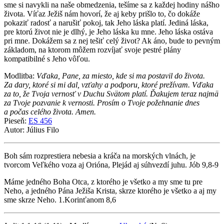
sme si navykli na naše obmedzenia, tešíme sa z každej hodiny nášho
života. Víťaz Ježiš nám hovorí, že aj keby prišlo to, čo dokáže
pokaziť radosť a narušiť pokoj, tak Jeho láska platí. Jediná láska,
pre ktorú život nie je dlhý, je Jeho láska ku mne. Jeho láska ostáva
pri mne. Dokážem sa z nej tešiť celý život? Ak áno, bude to pevným
základom, na ktorom môžem rozvíjať svoje pestré plány
kompatibilné s Jeho vôľou.
Modlitba:
Vďaka, Pane, za miesto, kde si ma postavil do života.
Za dary, ktoré si mi dal, vzťahy a podporu, ktoré prežívam. Vďaka
za to, že Tvoja vernosť v Duchu Svätom platí. Ďakujem teraz najmä
za Tvoje pozvanie k vernosti. Prosím o Tvoje požehnanie dnes
a počas celého života. Amen.
Pieseň:
ES 456
Autor: Július Filo
Boh sám rozprestiera nebesia a kráča na morských vlnách, je
tvorcom Veľkého voza aj Orióna, Plejád aj súhvezdí juhu. Jób 9,8-9
Máme jedného Boha Otca, z ktorého je všetko a my sme tu pre
Neho, a jedného Pána Ježiša Krista, skrze ktorého je všetko a aj my
sme skrze Neho. 1.Korinťanom 8,6