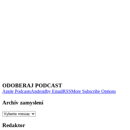
Next Episode
ODOBERAJ PODCAST
Apple Podcasts
Android
by Email
RSS
More Subscribe Options
Archív zamyslení
Archív
zamyslení
Redaktor