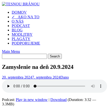
Skip
to
DOMOV
content
✓ AKO NA TO
O NÁS
PODCAST
BLOG
MODLITBY
PLAGÁTY
PODPORUJEME
Main Menu
Zamyslenie na deň 20.9.2024
20. septembra 2024
7. septembra 2024
Dano
Podcast:
Play in new window
|
Download
(Duration: 3:32 —
3.3MB)