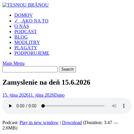
Skip
to
DOMOV
content
✓ AKO NA TO
O NÁS
PODCAST
BLOG
MODLITBY
PLAGÁTY
PODPORUJEME
Main Menu
Zamyslenie na deň 15.6.2026
15. júna 2026
11. júna 2026
Dano
Podcast:
Play in new window
|
Download
(Duration: 3:47 —
2.6MB)