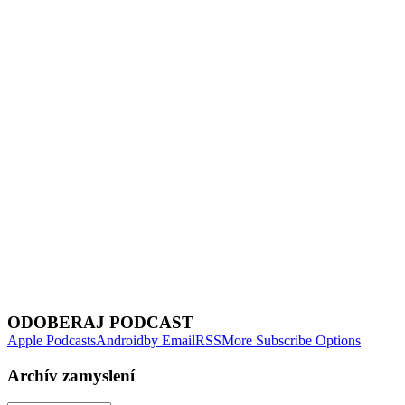
Show Episodes List
Next Episode
ODOBERAJ PODCAST
Apple Podcasts
Android
by Email
RSS
More Subscribe Options
Archív zamyslení