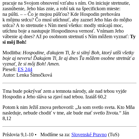
pracuje na Svojom obnovení vzťahu s ním. On iniciuje stretnutie,
zasnúbenie, Jeho hlas znie, a robí tak na špecifickom mieste:
na púšti. – – Čo je mojou púšťou? Kde Hospodin prehovára
k môjmu srdcu? Čo musí utíchnuť, aby zaznel Jeho hlas do môjho
srdca? A to stretnutie s Ním mení všetko: modly strácajú moc,
utíchnu boje a nastupuje Hospodinova vernosť. Vnímam Jeho
vábenie aj dnes? Až po osobnom stretnutí s Ním môžem vyznať:
Ty
si môj Boh!
Modlitba:
Hospodine, ďakujem Ti, že si silný Boh, ktorý utíši všetky
boje aj neveru! Ďakujem Ti, že aj dnes Ťa môžem osobne stretnúť a
vyznať, že si môj Boh! Amen.
Pieseň:
ES 244
Autor: Lenka Šimočková
Tma bude pokrývať zem a temnota národy, ale nad tebou vyjde
Hospodin a Jeho sláva sa zjaví nad tebou. Izaiáš 60,2
Potom k nim Ježiš znova prehovoril: „Ja som svetlo sveta. Kto Mňa
nasleduje, nebude chodiť v tme, ale bude mať svetlo života.“ Ján
8,12
Príslovia 9,1-10 • Modlíme sa za:
Slovenské Pravno
(TuS)