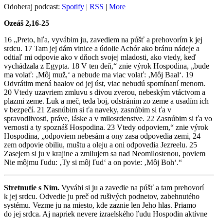
Odoberaj podcast:
Spotify
|
RSS
|
More
Ozeáš 2,16-25
16 „Preto, hľa, vyvábim ju, zavediem na púšť a prehovorím k jej
srdcu. 17 Tam jej dám vinice a údolie Achór ako bránu nádeje a
odtiaľ mi odpovie ako v dňoch svojej mladosti, ako vtedy, keď
vychádzala z Egypta. 18 V ten deň,“ znie výrok Hospodina, „bude
ma volať: ‚Môj muž,‘ a nebude ma viac volať: ‚Môj Baal‘. 19
Odvrátim mená baalov od jej úst, viac nebudú spomínaní menom.
20 Vtedy uzavriem zmluvu s divou zverou, nebeským vtáctvom a
plazmi zeme. Luk a meč, teda boj, odstránim zo zeme a usadím ich
v bezpečí. 21 Zasnúbim si ťa naveky, zasnúbim si ťa v
spravodlivosti, práve, láske a v milosrdenstve. 22 Zasnúbim si ťa vo
vernosti a ty spoznáš Hospodina. 23 Vtedy odpoviem,“ znie výrok
Hospodina, „odpoviem nebesám a ony zasa odpovedia zemi, 24
zem odpovie obiliu, muštu a oleju a oni odpovedia Jezreelu. 25
Zasejem si ju v krajine a zmilujem sa nad Neomilostenou, poviem
Nie môjmu ľudu: ‚Ty si môj ľud‘ a on povie: ‚Môj Boh‘.“
Stretnutie s Ním.
Vyvábi si ju a zavedie na púšť a tam prehovorí
k jej srdcu. Odvedie ju preč od rušivých podnetov, zabehnutého
systému. Vezme ju na miesto, kde zaznie len Jeho hlas. Priamo
do jej srdca. Aj napriek nevere izraelského ľudu Hospodin aktívne