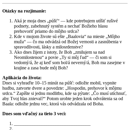
Otázky na rozjímanie:
Aká je moja dnes „púšť“ — kde potrebujem utíšiť rušivé
podnety, zabehnutý systém a nechať Božieho hlasu
prehovoriť priamo do môjho srdca?
Kde v mojom živote sú ešte „Baalovia“ na mieste „Môjho
muža“ — čo ma odvádzá od Božej vernosti a zasnúbenia v
spravodlivosti, lásky a milosrdenstve?
Ako dnes žijem z istoty, že Boh „zmilujem sa nad
Neomilostenou“ a povie „Ty si môj ľud“ — či som si
vedomý/á, že aj keď som bol/á neverný/á, Boh ma zasejme v
krajine a zasa bude môj Boh?
Aplikácia do života:
Dnes si vyhraďte 10–15 minút na púšť: odložte mobil, vypnite
hudbu, zatvorte dvere a povedzte: „Hospodin, prehovor k môjmu
srdcu.“ Zapíšte si jednu modlitbu, kde sa pýtate: „Čo musí utíchnuť,
aby Tvoj hlas znieval?“ Potom urobte jeden krok odvrátenia sa od
Baala: odložte jednu vec, ktorá vás odvádzala od Boha.
Dnes som vďačný za tieto 3 veci:
_________________________________
_________________________________