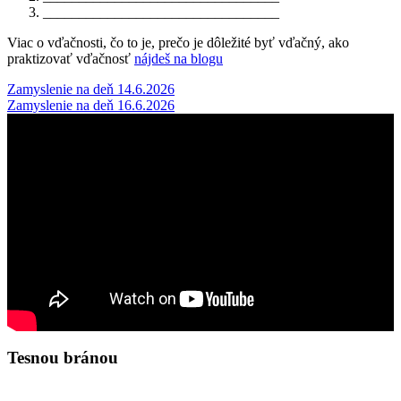
_________________________________
Viac o vďačnosti, čo to je, prečo je dôležité byť vďačný, ako
praktizovať vďačnosť
nájdeš na blogu
Post
Zamyslenie na deň 14.6.2026
Zamyslenie na deň 16.6.2026
navigation
Tesnou bránou