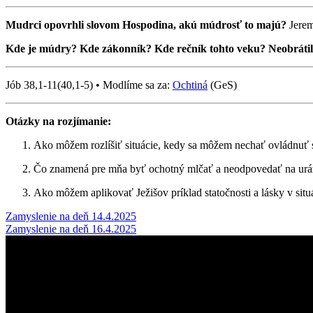
Mudrci opovrhli slovom Hospodina, akú múdrosť to majú?
Jerem
Kde je múdry? Kde zákonník? Kde rečník tohto veku? Neobrátil
Jób 38,1-11(40,1-5) • Modlíme sa za:
Ochtiná
(GeS)
Otázky na rozjímanie:
Ako môžem rozlíšiť situácie, kedy sa môžem nechať ovládnuť 
Čo znamená pre mňa byť ochotný mlčať a neodpovedať na urážk
Ako môžem aplikovať Ježišov príklad statočnosti a lásky v si
Post
Zamyslenie na deň 14.4.2025
Zamyslenie na deň 16.4.2025
navigation