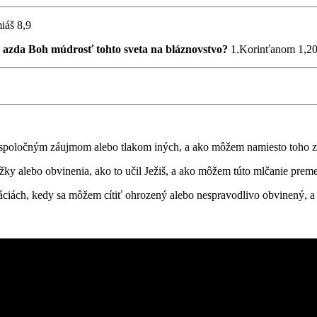
iáš 8,9
 azda Boh múdrosť tohto sveta na bláznovstvo?
1.Korinťanom 1,2
spoločným záujmom alebo tlakom iných, a ako môžem namiesto toho zvo
y alebo obvinenia, ako to učil Ježiš, a ako môžem túto mlčanie prem
tuáciách, kedy sa môžem cítiť ohrozený alebo nespravodlivo obvinený,