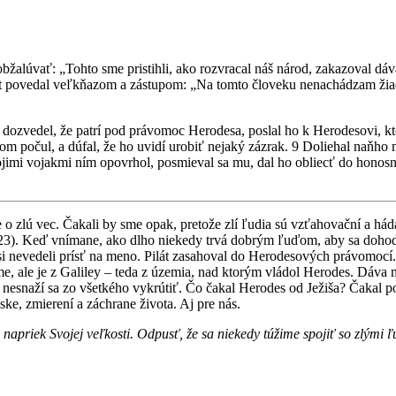
obžalúvať: „Tohto sme pristihli, ako rozvracal náš národ, zakazoval dávať
át povedal veľkňazom a zástupom: „Na tomto človeku nenachádzam žiadnu
ď sa dozvedel, že patrí pod právomoc Herodesa, poslal ho k Herodesovi, 
ňom počul, a dúfal, že ho uvidí urobiť nejaký zázrak. 9 Doliehal naňho
ojimi vojakmi ním opovrhol, posmieval sa mu, dal ho obliecť do honosn
 ide o zlú vec. Čakali by sme opak, pretože zlí ľudia sú vzťahovační a h
9,23). Keď vnímane, ako dlho niekedy trvá dobrým ľuďom, aby sa dohodli,
m si nevedeli prísť na meno. Pilát zasahoval do Herodesových právomocí.
me, ale je z Galiley – teda z územia, nad ktorým vládol Herodes. Dáva 
, nesnaží sa zo všetkého vykrútiť. Čo čakal Herodes od Ježiša? Čakal p
ske, zmierení a záchrane života. Aj pre nás.
 napriek Svojej veľkosti. Odpusť, že sa niekedy túžime spojiť so zlými 