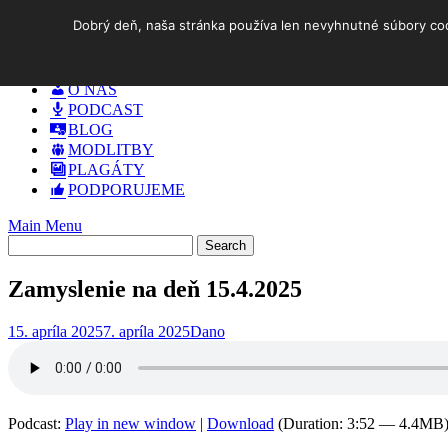
Skip
Dobrý deň, naša stránka používa len nevyhnutné súbory cook
to
DOMOV
content
✓ AKO NA TO
O NÁS
PODCAST
BLOG
MODLITBY
PLAGÁTY
PODPORUJEME
Main Menu
Zamyslenie na deň 15.4.2025
15. apríla 2025
7. apríla 2025
Dano
Podcast:
Play in new window
|
Download
(Duration: 3:52 — 4.4MB