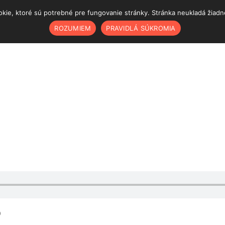
ie, ktoré sú potrebné pre fungovanie stránky. Stránka neukladá žiadne š
ROZUMIEM
PRAVIDLÁ SÚKROMIA
)