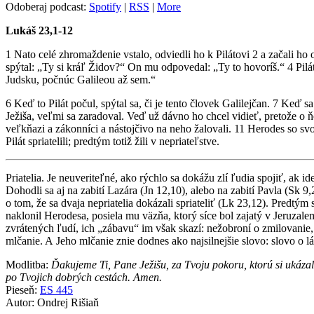
Odoberaj podcast:
Spotify
|
RSS
|
More
Lukáš 23,1-12
1 Nato celé zhromaždenie vstalo, odviedli ho k Pilátovi 2 a začali ho 
spýtal: „Ty si kráľ Židov?“ On mu odpovedal: „Ty to hovoríš.“ 4 Pil
Judsku, počnúc Galileou až sem.“
6 Keď to Pilát počul, spýtal sa, či je tento človek Galilejčan. 7 Ke
Ježiša, veľmi sa zaradoval. Veď už dávno ho chcel vidieť, pretože o 
veľkňazi a zákonníci a nástojčivo na neho žalovali. 11 Herodes so sv
Pilát spriatelili; predtým totiž žili v nepriateľstve.
Priatelia. Je neuveriteľné, ako rýchlo sa dokážu zlí ľudia spojiť, ak
Dohodli sa aj na zabití Lazára (Jn 12,10), alebo na zabití Pavla (Sk 
o tom, že sa dvaja nepriatelia dokázali spriateliť (Lk 23,12). Predtý
naklonil Herodesa, posiela mu väzňa, ktorý síce bol zajatý v Jeruzale
zvrátených ľudí, ich „zábavu“ im však skazí: nežobroní o zmilovanie
mlčanie. A Jeho mlčanie znie dodnes ako najsilnejšie slovo: slovo o lá
Modlitba:
Ďakujeme Ti, Pane Ježišu, za Tvoju pokoru, ktorú si ukázal
po Tvojich dobrých cestách. Amen.
Pieseň:
ES 445
Autor: Ondrej Rišiaň