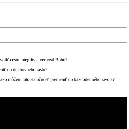
0
liť cestu integrity a vernosti Bohu?
eniť do duchovného rastu?
 a ako môžem túto statočnosť premeniť do každodenného života?