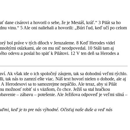
 dane cisárovi a hovoril o sebe, že je Mesiáš, kráľ.“ 3 Pilát sa ho
 vinu.“ 5 Ale oni naliehali a hovorili: „Búri ľud, keď učí po celom
ktorý bol práve v tých dňoch v Jeruzaleme. 8 Keď Herodes videl
 mnohými otázkami, ale on mu nič neodpovedal. 10 Stáli tam aj
ého odevu a poslal ho späť k Pilátovi. 12 V ten deň sa Herodes a
ádaví. Ak však ide o ich spoločný záujem, tak sa dohodnú veľmi rýchlo.
 tak nás to zamrzí ešte viac. Náš text hovorí nielen o dohode, ale aj
 A Herodesovi sa to samozrejme nepáčilo. Ale teraz, aby si Pilát
mu možnosť robiť si s väzňom, čo chce. Ježiš sa stal hračkou
obavenie – zábavu – potešenie. Ale Ježišova odpoveď je veľmi silná –
ľuďmi, keď je to pre nás výhodné. Očisťuj naše duše a veď nás