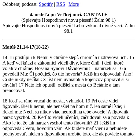
Odoberaj podcast:
Spotify
|
RSS
|
More
4. nedeľa po Veľkej noci. CANTATE
(Spievajte Hospodinovi novú pieseň! Žalm 98,1)
Spievajte Hospodinovi novú pieseň! Lebo vykonal divné veci. Žalm
98,1
Matúš 21,14-17(18-22)
14 Tu pristúpili k Nemu v chráme slepí, chromí a uzdravoval ich. 15
A keď veľkňazi a zákonníci videli divy, ktoré činil, i deti, ktoré
volali v chráme: Hosana Synovi Dávidovmu! – namrzeli sa 16 a
povedali Mu: Či počuješ, čo títo hovoria? Ježiš im odpovedal: Áno!
Či ste nikdy nečítali: Z úst nemluvniatok a kojencov pripravil si si
chválu? 17 Nato ich opustil, odišiel z mesta do Betánie a tam
prenocoval.
18 Keď sa ráno vracal do mesta, vyhladol. 19 Pri ceste videl
figovník, išiel k nemu, ale nenašiel na ňom nič, len samé lístie; i
riekol mu: Nech sa nikdy viac neurodí na tebe ovocie! A figovník
naraz vyschol. 20 Keď to videli učeníci, začudovali sa a povedali:
Ako je to, že tak naraz vyschol tento figovník? 21 Ježiš im
odpovedal: Veru, hovorím vám: Ak budete mať vieru a nebudete
pochybovať, nielen s figovníkom urobíte toto, ale ak poviete tomuto