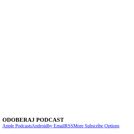
Show Episodes List
Next Episode
ODOBERAJ PODCAST
Apple Podcasts
Android
by Email
RSS
More Subscribe Options