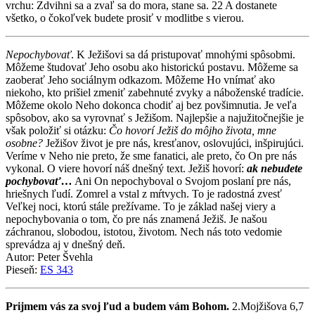
vrchu: Zdvihni sa a zvaľ sa do mora, stane sa. 22 A dostanete
všetko, o čokoľvek budete prosiť v modlitbe s vierou.
Nepochybovať
. K Ježišovi sa dá pristupovať mnohými spôsobmi.
Môžeme študovať Jeho osobu ako historickú postavu. Môžeme sa
zaoberať Jeho sociálnym odkazom. Môžeme Ho vnímať ako
niekoho, kto prišiel zmeniť zabehnuté zvyky a náboženské tradície.
Môžeme okolo Neho dokonca chodiť aj bez povšimnutia. Je veľa
spôsobov, ako sa vyrovnať s Ježišom. Najlepšie a najužitočnejšie je
však položiť si otázku:
Čo hovorí Ježiš do môjho života, mne
osobne?
Ježišov život je pre nás, kresťanov, oslovujúci, inšpirujúci.
Veríme v Neho nie preto, že sme fanatici, ale preto, čo On pre nás
vykonal. O viere hovorí náš dnešný text. Ježiš hovorí:
ak nebudete
pochybovať…
Ani On nepochyboval o Svojom poslaní pre nás,
hriešnych ľudí. Zomrel a vstal z mŕtvych. To je radostná zvesť
Veľkej noci, ktorú stále prežívame. To je základ našej viery a
nepochybovania o tom, čo pre nás znamená Ježiš. Je našou
záchranou, slobodou, istotou, životom. Nech nás toto vedomie
sprevádza aj v dnešný deň.
Autor: Peter Švehla
Pieseň:
ES 343
Prijmem vás za svoj ľud a budem vám Bohom.
2.Mojžišova 6,7