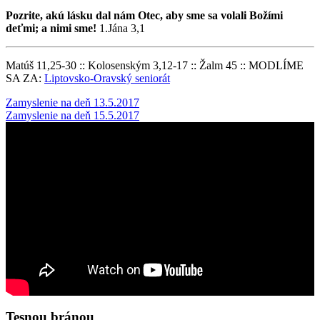
Pozrite, akú lásku dal nám Otec, aby sme sa volali Božími
deťmi; a nimi sme!
1.Jána 3,1
Matúš 11,25-30 :: Kolosenským 3,12-17 :: Žalm 45 :: MODLÍME
SA ZA:
Liptovsko-Oravský seniorát
Post
Zamyslenie na deň 13.5.2017
Zamyslenie na deň 15.5.2017
navigation
Tesnou bránou