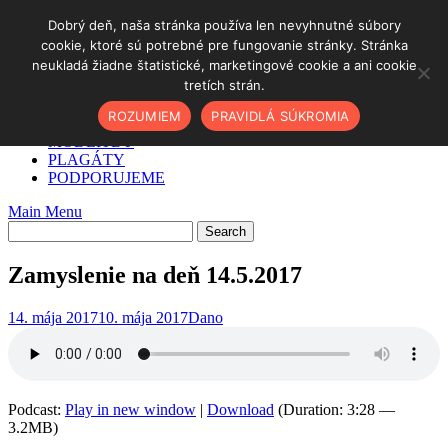
Skip
Dobrý deň, naša stránka používa len nevyhnutné súbory
to
cookie, ktoré sú potrebné pre fungovanie stránky. Stránka
DOMOV
content
neukladá žiadne štatistické, marketingové cookie a ani cookie
✓ AKO NA TO
tretích strán.
O NÁS
PODCAST
ROZUMIEM
PRAVIDLÁ SÚKROMIA
BLOG
MODLITBY
PLAGÁTY
PODPORUJEME
Main Menu
Zamyslenie na deň 14.5.2017
14. mája 2017
10. mája 2017
Dano
Podcast:
Play in new window
|
Download
(Duration: 3:28 —
3.2MB)