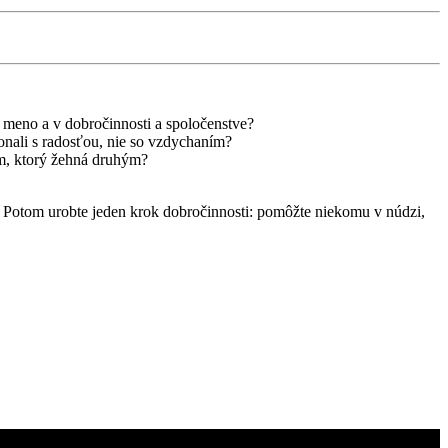
o meno a v dobročinnosti a spoločenstve?
onali s radosťou, nie so vzdychaním?
m, ktorý žehná druhým?
u. Potom urobte jeden krok dobročinnosti: pomôžte niekomu v núdzi,