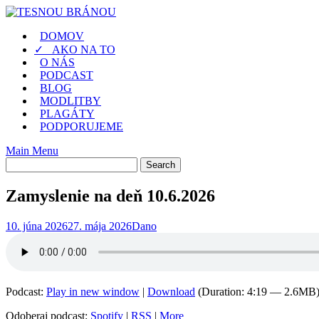
Skip
to
DOMOV
content
✓ AKO NA TO
O NÁS
PODCAST
BLOG
MODLITBY
PLAGÁTY
PODPORUJEME
Main Menu
Zamyslenie na deň 10.6.2026
10. júna 2026
27. mája 2026
Dano
Podcast:
Play in new window
|
Download
(Duration: 4:19 — 2.6MB
Odoberaj podcast:
Spotify
|
RSS
|
More