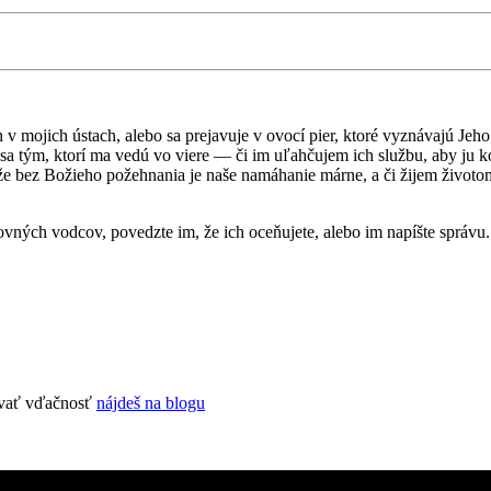
v mojich ústach, alebo sa prejavuje v ovocí pier, ktoré vyznávajú Jeh
a tým, ktorí ma vedú vo viere — či im uľahčujem ich službu, aby ju k
e bez Božieho požehnania je naše namáhanie márne, a či žijem životo
ovných vodcov, povedzte im, že ich oceňujete, alebo im napíšte správ
zovať vďačnosť
nájdeš na blogu