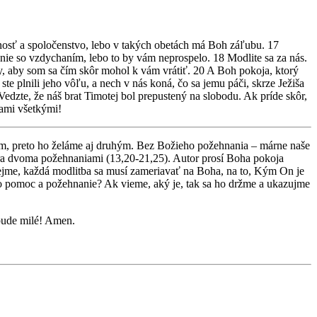
nosť a spoločenstvo, lebo v takých obetách má Boh záľubu. 17
 nie so vzdychaním, lebo to by vám neprospelo. 18 Modlite sa za nás.
, aby som sa čím skôr mohol k vám vrátiť. 20 A Boh pokoja, ktorý
 plnili jeho vôľu, a nech v nás koná, čo sa jemu páči, skrze Ježiša
edzte, že náš brat Timotej bol prepustený na slobodu. Ak príde skôr,
vami všetkými!
nam, preto ho želáme aj druhým. Bez Božieho požehnania – márne naše
tvára dvoma požehnaniami (13,20-21,25). Autor prosí Boha pokoja
rejme, každá modlitba sa musí zameriavať na Boha, na to, Kým On je
o pomoc a požehnanie? Ak vieme, aký je, tak sa ho držme a ukazujme
 bude milé! Amen.