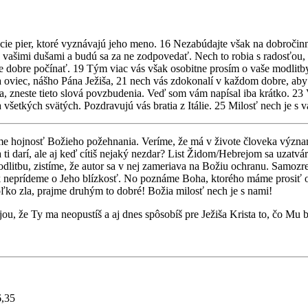
ocie pier, ktoré vyznávajú jeho meno. 16 Nezabúdajte však na dobročin
ad vašimi dušami a budú sa za ne zodpovedať. Nech to robia s radosťou,
dobre počínať. 19 Tým viac vás však osobitne prosím o vaše modlitby
viec, nášho Pána Ježiša, 21 nech vás zdokonalí v každom dobre, aby ste
a, zneste tieto slová povzbudenia. Veď som vám napísal iba krátko. 23 V
 všetkých svätých. Pozdravujú vás bratia z Itálie. 25 Milosť nech je s 
jeme hojnosť Božieho požehnania. Veríme, že má v živote človeka výz
a ti darí, ale aj keď cítiš nejaký nezdar? List Židom/Hebrejom sa uza
odlitbu, zistíme, že autor sa v nej zameriava na Božiu ochranu. Samoz
ak neprídeme o Jeho blízkosť. No poznáme Boha, ktorého máme prosiť 
ľko zla, prajme druhým to dobré! Božia milosť nech je s nami!
ou, že Ty ma neopustíš a aj dnes spôsobíš pre Ježiša Krista to, čo Mu
6,35