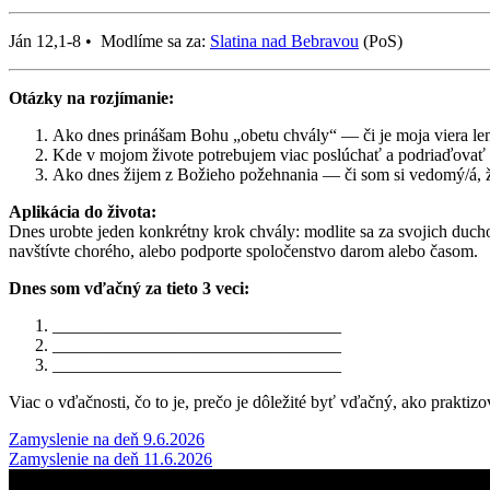
Ján 12,1-8 • Modlíme sa za:
Slatina nad Bebravou
(PoS)
Otázky na rozjímanie:
Ako dnes prinášam Bohu „obetu chvály“ — či je moja viera len 
Kde v mojom živote potrebujem viac poslúchať a podriaďovať s
Ako dnes žijem z Božieho požehnania — či som si vedomý/á, ž
Aplikácia do života:
Dnes urobte jeden konkrétny krok chvály: modlite sa za svojich duch
navštívte chorého, alebo podporte spoločenstvo darom alebo časom.
Dnes som vďačný za tieto 3 veci:
_________________________________
_________________________________
_________________________________
Viac o vďačnosti, čo to je, prečo je dôležité byť vďačný, ako prakti
Post
Zamyslenie na deň 9.6.2026
Zamyslenie na deň 11.6.2026
navigation