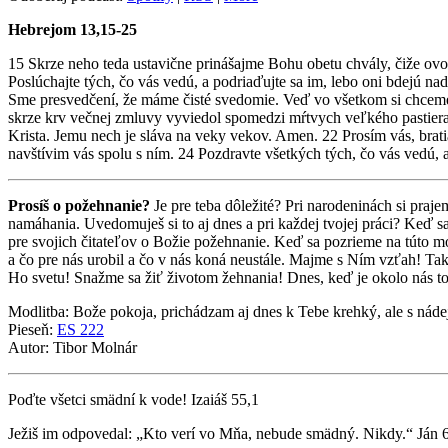
Hebrejom 13,15-25
15 Skrze neho teda ustavične prinášajme Bohu obetu chvály, čiže ov
Poslúchajte tých, čo vás vedú, a podriaďujte sa im, lebo oni bdejú n
Sme presvedčení, že máme čisté svedomie. Veď vo všetkom si chceme 
skrze krv večnej zmluvy vyviedol spomedzi mŕtvych veľkého pastiera o
Krista. Jemu nech je sláva na veky vekov. Amen. 22 Prosím vás, brati
navštívim vás spolu s ním. 24 Pozdravte všetkých tých, čo vás vedú, a
Prosíš o požehnanie?
Je pre teba dôležité? Pri narodeninách si pra
namáhania. Uvedomuješ si to aj dnes a pri každej tvojej práci? Keď s
pre svojich čitateľov o Božie požehnanie. Keď sa pozrieme na túto m
a čo pre nás urobil a čo v nás koná neustále. Majme s Ním vzťah! T
Ho svetu! Snažme sa žiť životom žehnania! Dnes, keď je okolo nás to
Modlitba: Bože pokoja, prichádzam aj dnes k Tebe krehký, ale s nádej
Pieseň:
ES 222
Autor: Tibor Molnár
Poďte všetci smädní k vode! Izaiáš 55,1
Ježiš im odpovedal: „Kto verí vo Mňa, nebude smädný. Nikdy.“ Ján 