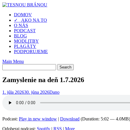
Skip
to
DOMOV
content
✓ AKO NA TO
O NÁS
PODCAST
BLOG
MODLITBY
PLAGÁTY
PODPORUJEME
Main Menu
Zamyslenie na deň 1.7.2026
1. júla 2026
30. júna 2026
Dano
Podcast:
Play in new window
|
Download
(Duration: 5:02 — 4.0MB
Odoberaj podcast:
Spotify
|
RSS
|
More