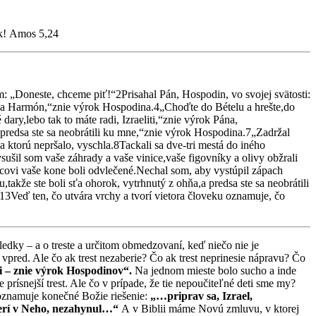
ok! Amos 5,24
m: „Doneste, chceme piť!“2Prisahal Pán, Hospodin, vo svojej svätosti:
 na Harmón,“znie výrok Hospodina.4„Choďte do Bételu a hrešte,do
dary,lebo tak to máte radi, Izraeliti,“znie výrok Pána,
predsa ste sa neobrátili ku mne,“znie výrok Hospodina.7„Zadržal
ktorú nepršalo, vyschla.8Tackali sa dve-tri mestá do iného
sušil som vaše záhrady a vaše vinice,vaše figovníky a olivy obžrali
covi vaše kone boli odvlečené.Nechal som, aby vystúpil zápach
kže ste boli sťa ohorok, vytrhnutý z ohňa,a predsa ste sa neobrátili
13Veď ten, čo utvára vrchy a tvorí vietora človeku oznamuje, čo
ledky – a o treste a určitom obmedzovaní, keď niečo nie je
 vpred. Ale čo ak trest nezaberie? Čo ak trest neprinesie nápravu? Čo
i – znie výrok Hospodinov“.
Na jednom mieste bolo sucho a inde
 prísnejší trest. Ale čo v prípade, že tie nepoučiteľné deti sme my?
znamuje konečné Božie riešenie:
„…priprav sa, Izrael,
 verí v Neho, nezahynul…“
A v Biblii máme Novú zmluvu, v ktorej