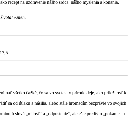
 ako recept na uzdravenie nášho srdca, nášho myslenia a konania.
 života! Amen.
 13,5
nímať všetko ťažké, čo sa vo svete a v prírode deje, ako príležitosť k
ť sa od útlaku a násilia, alebo stále hromadím bezprávie vo svojich
minujú slová „milosť“ a „odpustenie“, ale ešte predtým „pokánie“ a