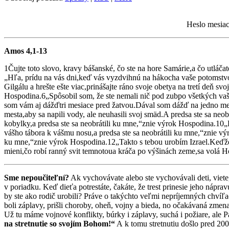
Heslo mesiac
Amos 4,1-13
1Čujte toto slovo, kravy bášanské, čo ste na hore Samárie,a čo utláč
„Hľa, prídu na vás dni,keď vás vyzdvihnú na hákocha vaše potomstvo
Gilgálu a hrešte ešte viac,prinášajte ráno svoje obetya na tretí deň s
Hospodina.6„Spôsobil som, že ste nemali nič pod zubpo všetkých vaši
som vám aj dážďtri mesiace pred žatvou.Dával som dážď na jedno mes
mesta,aby sa napili vody, ale neuhasili svoj smäd.A predsa ste sa ne
kobylky,a predsa ste sa neobrátili ku mne,“znie výrok Hospodina.10
vášho tábora k vášmu nosu,a predsa ste sa neobrátili ku mne,“znie vý
ku mne,“znie výrok Hospodina.12„Takto s tebou urobím Izrael.Keďže s
mieni,čo robí ranný svit temnotoua kráča po výšinách zeme,sa volá 
Sme nepoučiteľní?
Ak vychovávate alebo ste vychovávali deti, viete
v poriadku. Keď dieťa potrestáte, čakáte, že trest prinesie jeho nápr
by ste ako rodič urobili? Práve o takýchto veľmi nepríjemných chví
boli záplavy, prišli choroby, oheň, vojny a bieda, no očakávaná zmena n
Už tu máme vojnové konflikty, búrky i záplavy, suchá i požiare, ale
na stretnutie so svojím Bohom!“
A k tomu stretnutiu došlo pred 20