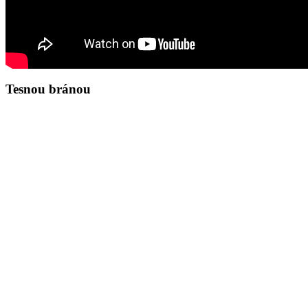
Tesnou bránou
Zamyslenie na deň 8.8.2026
Ján 8,37-45