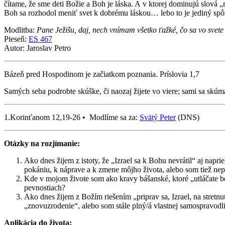
čítame, že sme deti Božie a Boh je láska. A v ktorej dominujú slová 
Boh sa rozhodol meniť svet k dobrému láskou… lebo to je jediný spô
Modlitba:
Pane Ježišu, daj, nech vnímam všetko ťažké, čo sa vo svete
Pieseň:
ES 467
Autor: Jaroslav Petro
Bázeň pred Hospodinom je začiatkom poznania. Príslovia 1,7
Samých seba podrobte skúške, či naozaj žijete vo viere; sami sa skúm
1.Korinťanom 12,19-26 • Modlíme sa za:
Svätý Peter
(DNS)
Otázky na rozjímanie:
Ako dnes žijem z istoty, že „Izrael sa k Bohu nevrátil“ aj napr
pokániu, k náprave a k zmene môjho života, alebo som tiež nep
Kde v mojom živote som ako kravy bášanské, ktoré „utláčate be
pevnostiach?
Ako dnes žijem z Božím riešením „priprav sa, Izrael, na stret
„znovuzrodenie“, alebo som stále plný/á vlastnej samospravodl
Aplikácia do života: