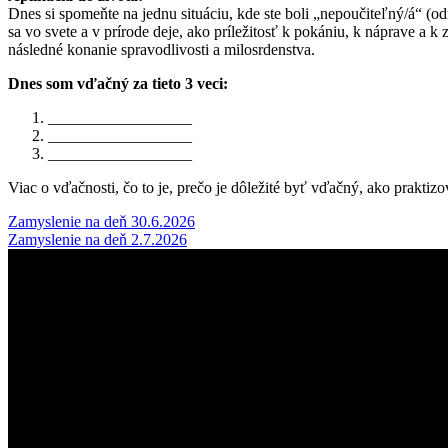
Dnes si spomeňte na jednu situáciu, kde ste boli „nepoučiteľný/á“ (odm
sa vo svete a v prírode deje, ako príležitosť k pokániu, k náprave a
následné konanie spravodlivosti a milosrdenstva.
Dnes som vďačný za tieto 3 veci:
__________________
__________________
__________________
Viac o vďačnosti, čo to je, prečo je dôležité byť vďačný, ako prakti
Post
Zamyslenie na deň 30.6.2026
Zamyslenie na deň 2.7.2026
navigation