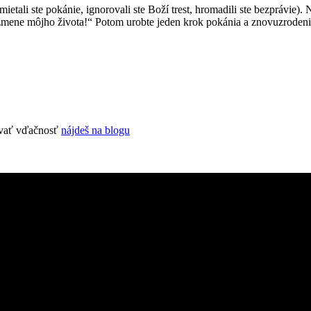
ietali ste pokánie, ignorovali ste Boží trest, hromadili ste bezprávie).
 k zmene môjho života!“ Potom urobte jeden krok pokánia a znovuzrodeni
zovať vďačnosť
nájdeš na blogu