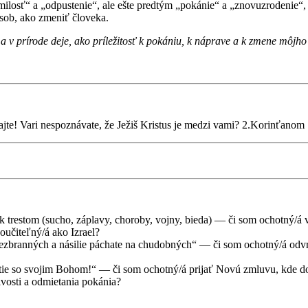
„milosť“ a „odpustenie“, ale ešte predtým „pokánie“ a „znovuzrodenie“,
sob, ako zmeniť človeka.
 a v prírode deje, ako príležitosť k pokániu, k náprave a k zmene môjho
ajte! Vari nespoznávate, že Ježiš Kristus je medzi vami? 2.Korinťanom
iek trestom (sucho, záplavy, choroby, vojny, bieda) — či som ochotný/á v
oučiteľný/á ako Izrael?
zbranných a násilie páchate na chudobných“ — či som ochotný/á odvráti
nutie so svojim Bohom!“ — či som ochotný/á prijať Novú zmluvu, kde do
ivosti a odmietania pokánia?