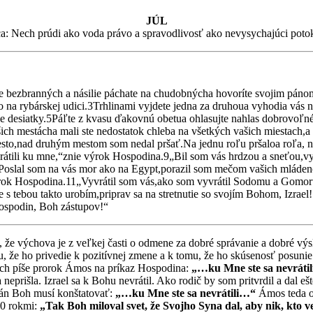
JÚL
a: Nech prúdi ako voda právo a spravodlivosť ako nevysychajúci pot
ate bezbranných a násilie páchate na chudobnýcha hovoríte svojim páno
 na rybárskej udici.3Trhlinami vyjdete jedna za druhoua vyhodia vás
voje desiatky.5Páľte z kvasu ďakovnú obetua ohlasujte nahlas dobrovoľné 
ch mestácha mali ste nedostatok chleba na všetkých vašich miestach,a 
to,nad druhým mestom som nedal pršať.Na jednu roľu pršaloa roľa, na 
obrátili ku mne,“znie výrok Hospodina.9„Bil som vás hrdzou a sneťou,vy
„Poslal som na vás mor ako na Egypt,porazil som mečom vašich mláden
rok Hospodina.11„Vyvrátil som vás,ako som vyvrátil Sodomu a Gomoru,ta
 tebou takto urobím,priprav sa na stretnutie so svojím Bohom, Izrael!
Hospodin, Boh zástupov!“
, že výchova je z veľkej časti o odmene za dobré správanie a dobré výs
avu, že ho privedie k pozitívnej zmene a k tomu, že ho skúsenosť posunie
ľach píše prorok Ámos na príkaz Hospodina:
„…ku Mne ste sa nevrátil
eprišla. Izrael sa k Bohu nevrátil. Ako rodič by som pritvrdil a dal ešte
 Pán Boh musí konštatovať:
„…ku Mne ste sa nevrátili…“
Ámos teda o
00 rokmi:
„Tak Boh miloval svet, že Svojho Syna dal, aby nik, kto