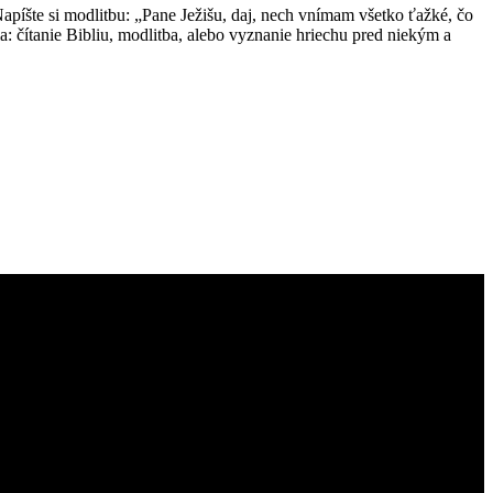
 Napíšte si modlitbu: „Pane Ježišu, daj, nech vnímam všetko ťažké, čo
a: čítanie Bibliu, modlitba, alebo vyznanie hriechu pred niekým a