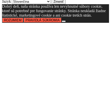
Jazyk
Dobrý deň, naša stránka používa len nevyhnutné súbory cookie,
ktoré sú potrebné pre fungovanie stránky. Stránka neukladá žiadne
štatistické, marketingové cookie a ani cookie tretích strán.
ROZUMIEM
PRAVIDLÁ SÚKROMIA