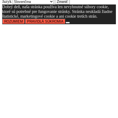
Jazyk
Dobrý deň, naša stránka používa len nevyhnutné súbory cookie,
ktoré sú potrebné pre fungovanie stránky. Stránka neukladá žiadne
štatistické, marketingové cookie a ani cookie tretích strán.
ROZUMIEM
PRAVIDLÁ SÚKROMIA