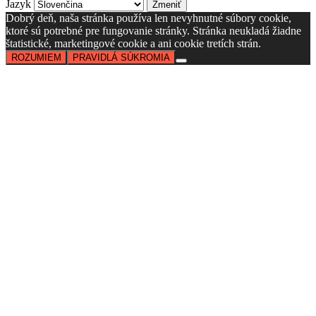
Jazyk
Dobrý deň, naša stránka používa len nevyhnutné súbory cookie,
ktoré sú potrebné pre fungovanie stránky. Stránka neukladá žiadne
štatistické, marketingové cookie a ani cookie tretích strán.
ROZUMIEM
PRAVIDLÁ SÚKROMIA