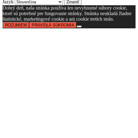
Jazyk
Dobrý deň, naša stránka používa len nevyhnutné súbory cookie,
ktoré sú potrebné pre fungovanie stránky. Stránka neukladá žiadne
štatistické, marketingové cookie a ani cookie tretích strán.
ROZUMIEM
PRAVIDLÁ SÚKROMIA