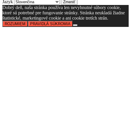
Jazyk
Dobrý deň, naša stránka používa len nevyhnutné súbory cookie,
ktoré sú potrebné pre fungovanie stránky. Stránka neukladá žiadne
štatistické, marketingové cookie a ani cookie tretích strán.
ROZUMIEM
PRAVIDLÁ SÚKROMIA