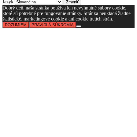
Jazyk
Dobrý deň, naša stránka používa len nevyhnutné súbory cookie,
ktoré sú potrebné pre fungovanie stránky. Stránka neukladá žiadne
štatistické, marketingové cookie a ani cookie tretích strán.
ROZUMIEM
PRAVIDLÁ SÚKROMIA