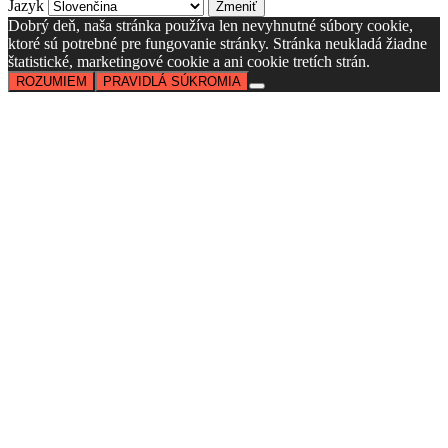
Jazyk
Dobrý deň, naša stránka používa len nevyhnutné súbory cookie,
ktoré sú potrebné pre fungovanie stránky. Stránka neukladá žiadne
štatistické, marketingové cookie a ani cookie tretích strán.
ROZUMIEM
PRAVIDLÁ SÚKROMIA