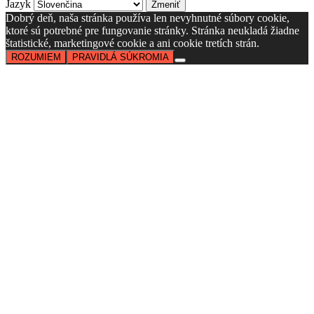
Jazyk
Dobrý deň, naša stránka používa len nevyhnutné súbory cookie,
ktoré sú potrebné pre fungovanie stránky. Stránka neukladá žiadne
štatistické, marketingové cookie a ani cookie tretích strán.
ROZUMIEM
PRAVIDLÁ SÚKROMIA