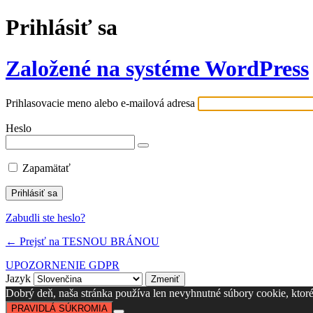
Prihlásiť sa
Založené na systéme WordPress
Prihlasovacie meno alebo e-mailová adresa
Heslo
Zapamätať
Zabudli ste heslo?
← Prejsť na TESNOU BRÁNOU
UPOZORNENIE GDPR
Jazyk
Dobrý deň, naša stránka používa len nevyhnutné súbory cookie, ktoré s
PRAVIDLÁ SÚKROMIA