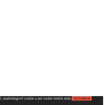
, marketingové cookie a ani cookie tretích strán.
ROZUMIEM