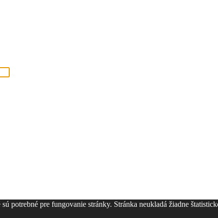
ú potrebné pre fungovanie stránky. Stránka neukladá žiadne štatistické