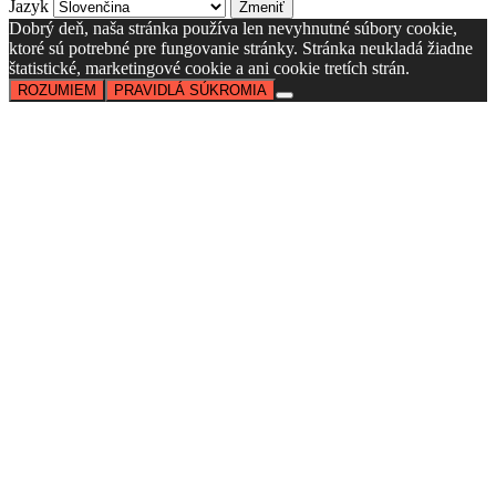
Jazyk
Dobrý deň, naša stránka používa len nevyhnutné súbory cookie,
ktoré sú potrebné pre fungovanie stránky. Stránka neukladá žiadne
štatistické, marketingové cookie a ani cookie tretích strán.
ROZUMIEM
PRAVIDLÁ SÚKROMIA