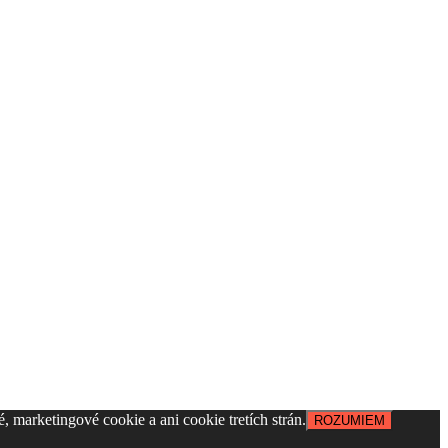
, marketingové cookie a ani cookie tretích strán.
ROZUMIEM