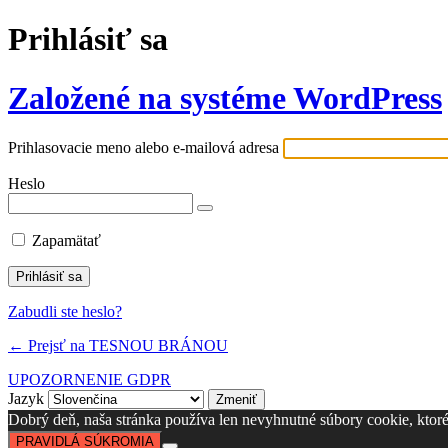
Prihlásiť sa
Založené na systéme WordPress
Prihlasovacie meno alebo e-mailová adresa
Heslo
Zapamätať
Zabudli ste heslo?
← Prejsť na TESNOU BRÁNOU
UPOZORNENIE GDPR
Jazyk
Dobrý deň, naša stránka používa len nevyhnutné súbory cookie, ktoré s
PRAVIDLÁ SÚKROMIA