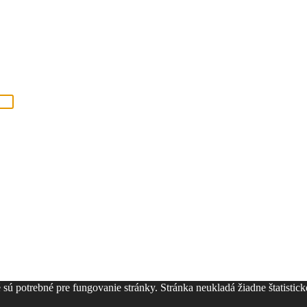
ú potrebné pre fungovanie stránky. Stránka neukladá žiadne štatistické