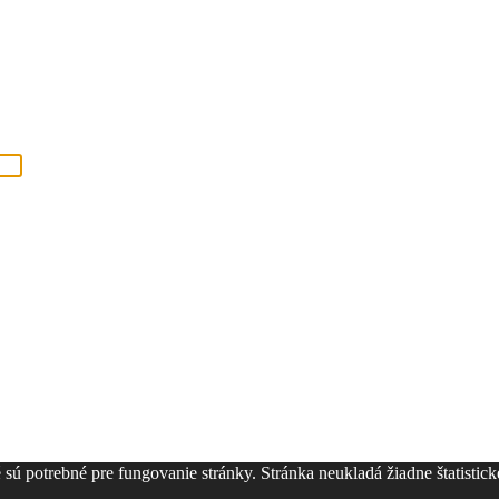
ú potrebné pre fungovanie stránky. Stránka neukladá žiadne štatistické