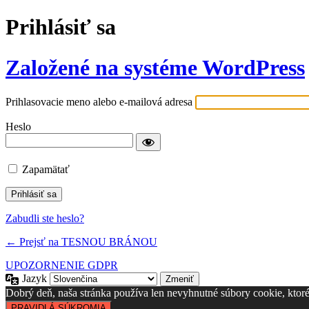
Prihlásiť sa
Založené na systéme WordPress
Prihlasovacie meno alebo e-mailová adresa
Heslo
Zapamätať
Zabudli ste heslo?
← Prejsť na TESNOU BRÁNOU
UPOZORNENIE GDPR
Jazyk
Dobrý deň, naša stránka používa len nevyhnutné súbory cookie, ktoré s
PRAVIDLÁ SÚKROMIA