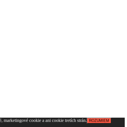
, marketingové cookie a ani cookie tretích strán.
ROZUMIEM