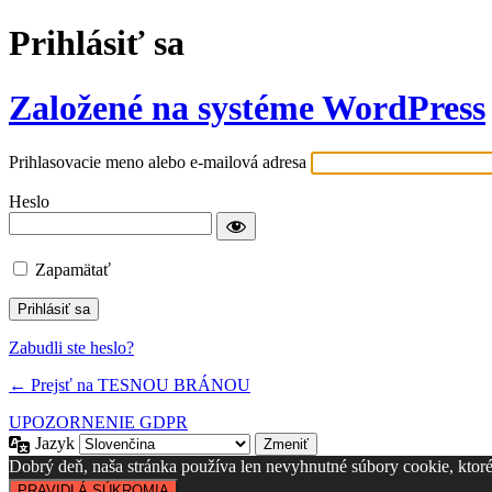
Prihlásiť sa
Založené na systéme WordPress
Prihlasovacie meno alebo e-mailová adresa
Heslo
Zapamätať
Zabudli ste heslo?
← Prejsť na TESNOU BRÁNOU
UPOZORNENIE GDPR
Jazyk
Dobrý deň, naša stránka používa len nevyhnutné súbory cookie, ktoré s
PRAVIDLÁ SÚKROMIA