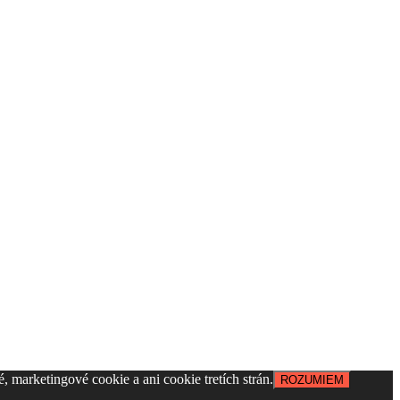
, marketingové cookie a ani cookie tretích strán.
ROZUMIEM