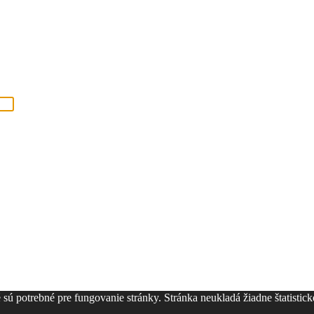
ú potrebné pre fungovanie stránky. Stránka neukladá žiadne štatistické