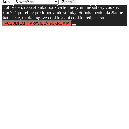
Jazyk
Dobrý deň, naša stránka používa len nevyhnutné súbory cookie,
ktoré sú potrebné pre fungovanie stránky. Stránka neukladá žiadne
štatistické, marketingové cookie a ani cookie tretích strán.
ROZUMIEM
PRAVIDLÁ SÚKROMIA