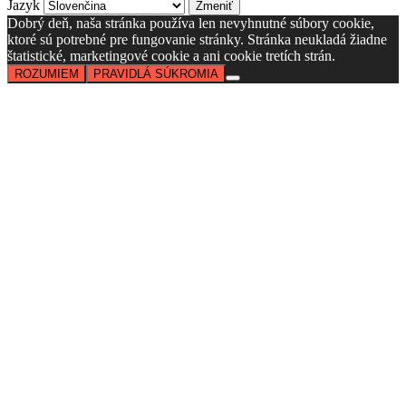
Jazyk
Dobrý deň, naša stránka používa len nevyhnutné súbory cookie,
ktoré sú potrebné pre fungovanie stránky. Stránka neukladá žiadne
štatistické, marketingové cookie a ani cookie tretích strán.
ROZUMIEM
PRAVIDLÁ SÚKROMIA