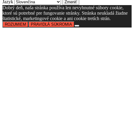
Jazyk
Dobrý deň, naša stránka používa len nevyhnutné súbory cookie,
ktoré sú potrebné pre fungovanie stránky. Stránka neukladá žiadne
štatistické, marketingové cookie a ani cookie tretích strán.
ROZUMIEM
PRAVIDLÁ SÚKROMIA